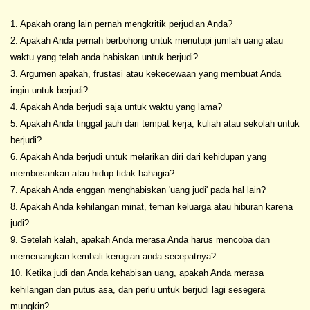
1. Apakah orang lain pernah mengkritik perjudian Anda?
2. Apakah Anda pernah berbohong untuk menutupi jumlah uang atau
waktu yang telah anda habiskan untuk berjudi?
3. Argumen apakah, frustasi atau kekecewaan yang membuat Anda
ingin untuk berjudi?
4. Apakah Anda berjudi saja untuk waktu yang lama?
5. Apakah Anda tinggal jauh dari tempat kerja, kuliah atau sekolah untuk
berjudi?
6. Apakah Anda berjudi untuk melarikan diri dari kehidupan yang
membosankan atau hidup tidak bahagia?
7. Apakah Anda enggan menghabiskan 'uang judi' pada hal lain?
8. Apakah Anda kehilangan minat, teman keluarga atau hiburan karena
judi?
9. Setelah kalah, apakah Anda merasa Anda harus mencoba dan
memenangkan kembali kerugian anda secepatnya?
10. Ketika judi dan Anda kehabisan uang, apakah Anda merasa
kehilangan dan putus asa, dan perlu untuk berjudi lagi sesegera
mungkin?